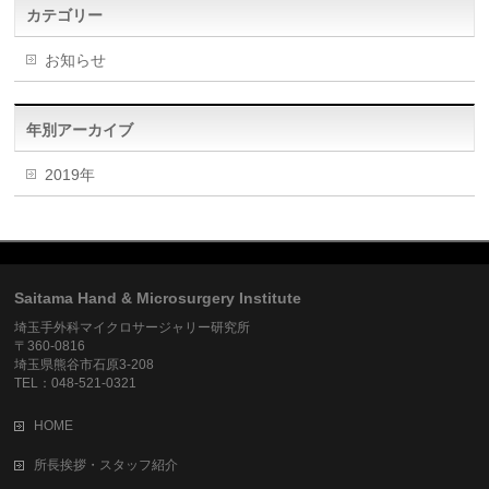
カテゴリー
お知らせ
年別アーカイブ
2019年
Saitama Hand & Microsurgery Institute
埼玉手外科マイクロサージャリー研究所
〒360-0816
埼玉県熊谷市石原3-208
TEL：048-521-0321
HOME
所長挨拶・スタッフ紹介